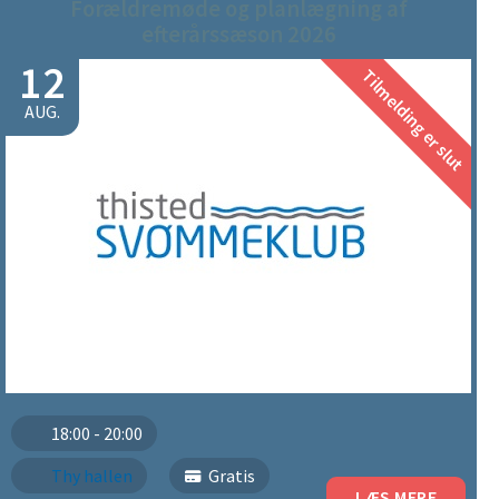
Forældremøde og planlægning af
efterårssæson 2026
12
Tilmelding er slut
AUG.
18:00 - 20:00
Thy hallen
Gratis
LÆS MERE