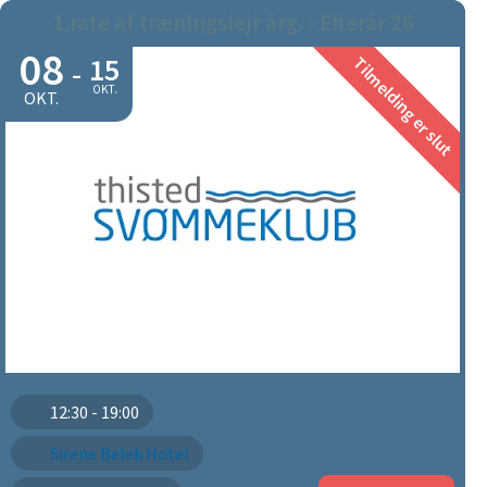
1.rate af træningslejr årg. - Efterår 26
08
15
Tilmelding er slut
-
OKT.
OKT.
12:30 - 19:00
Sirene Belek Hotel