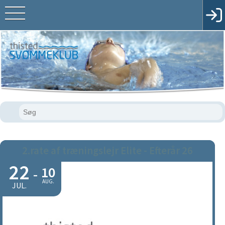
2.rate af træningslejr Elite - Efterår 26
22
10
-
AUG.
JUL.