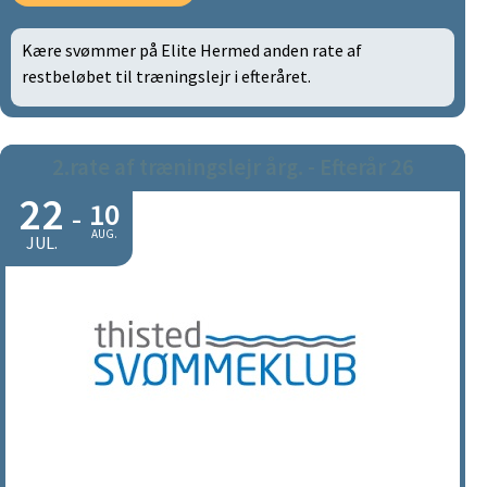
Kære svømmer på Elite Hermed anden rate af
restbeløbet til træningslejr i efteråret.
2.rate af træningslejr årg. - Efterår 26
22
10
-
AUG.
JUL.