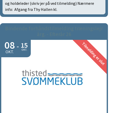
og holdeleder (skriv jer på ved tilmelding) Nærmere
info: Afgang fra Thy Hallen kl.
Bindende forhåndstilmelding træningslejr
årg. - Efterår 26
08
15
Tilmelding er slut
-
OKT.
OKT.