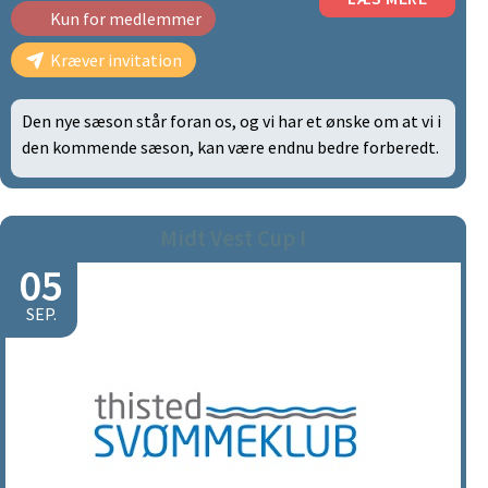
Kun for medlemmer
Kræver invitation
Den nye sæson står foran os, og vi har et ønske om at vi i
den kommende sæson, kan være endnu bedre forberedt.
Midt Vest Cup I
05
SEP.