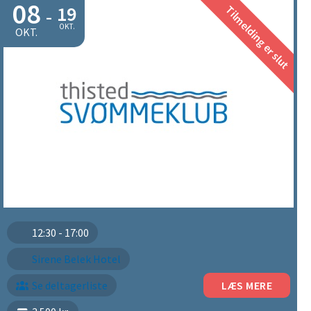
08
19
Tilmelding er slut
-
OKT.
OKT.
12:30 - 17:00
Sirene Belek Hotel
Se deltagerliste
LÆS MERE