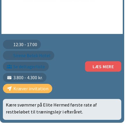
12:30 - 17:00
Sirene Belek Hotel
Se deltagerliste
LÆS MERE
3.800 - 4.300 kr.
Kræver invitation
Kære svømmer på Elite Hermed første rate af
restbeløbet til træningslejr i efteråret.