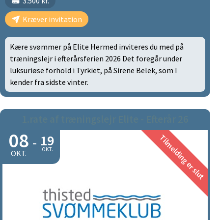
3.500 kr.
Kræver invitation
Kære svømmer på Elite Hermed inviteres du med på
træningslejr i efterårsferien 2026 Det foregår under
luksuriøse forhold i Tyrkiet, på Sirene Belek, som I
kender fra sidste vinter.
1.rate af træningslejr Elite - Efterår 26
08
19
Tilmelding er slut
-
OKT.
OKT.