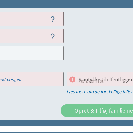
Samtykke til offentliggøre
rklæringen
Vælg venligst
Læs mere om de forskellige bille
Opret & Tilføj familiem