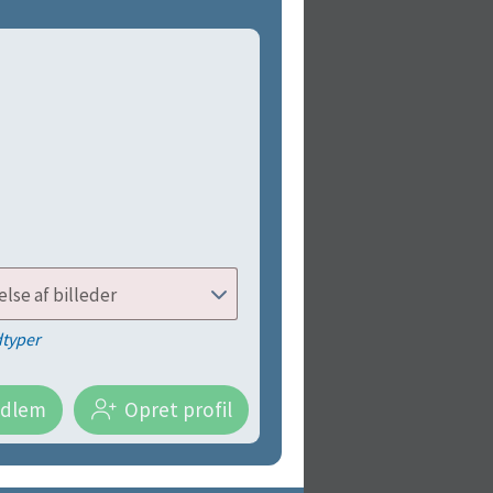
lse af billeder
dtyper
edlem
Opret profil