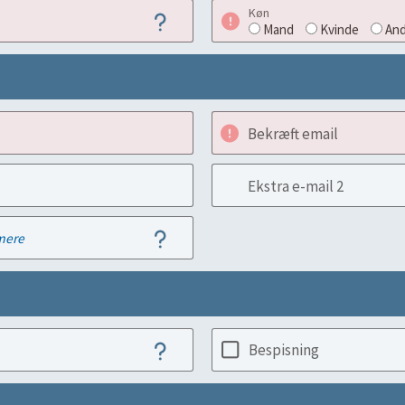
Køn
Mand
Kvinde
And
Bekræft email
Ekstra e-mail 2
mere
Bespisning