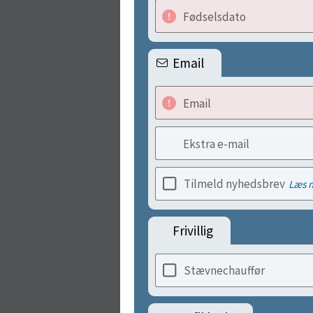
Fødselsdato
Email
Email
Ekstra e-mail
Tilmeld nyhedsbrev
Læs 
Frivillig
Stævnechauffør