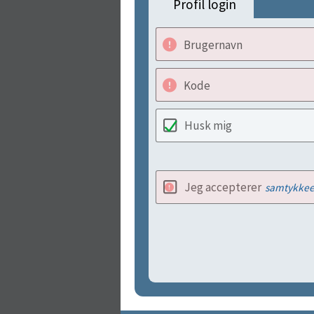
Profil login
Brugernavn
Kode
Husk mig
Jeg accepterer
samtykkee