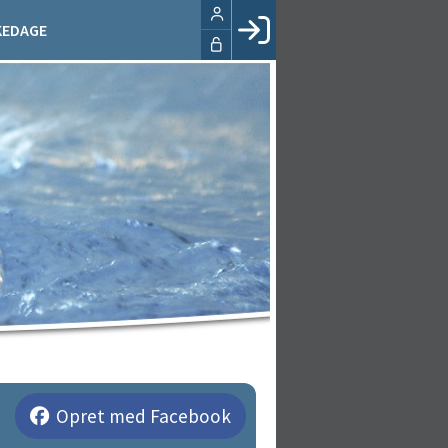
KEDAGE
Facebook login
Husk mig
Glemt password
Opret profil
LOG IND
Opret med Facebook