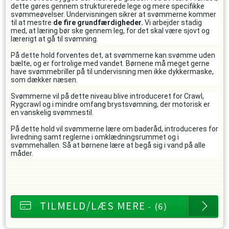
dette gøres gennem strukturerede lege og mere specifikke
svømmeøvelser. Undervisningen sikrer at svømmerne kommer
til at mestre
de fire grundfærdigheder.
Vi arbejder stadig
med, at læring bør ske gennem leg, for det skal være sjovt og
lærerigt at gå til svømning.
På dette hold forventes det, at svømmerne kan svømme uden
bælte, og er fortrolige med vandet. Børnene må meget gerne
have svømmebriller på til undervisning men ikke dykkermaske,
som dækker næsen.
Svømmerne vil på dette niveau blive introduceret for Crawl,
Rygcrawl og i mindre omfang brystsvømning, der motorisk er
en vanskelig svømmestil.
På dette hold vil svømmerne lære om baderåd, introduceres for
livredning samt reglerne i omklædningsrummet og i
svømmehallen. Så at børnene lære at begå sig i vand på alle
måder.
TILMELD/LÆS MERE
- (6)