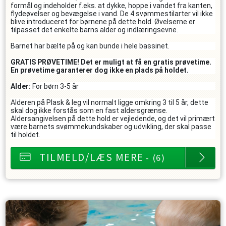
formål og indeholder f.eks. at dykke, hoppe i vandet fra kanten,
flydeøvelser og bevægelse i vand. De 4 svømmestilarter vil ikke
blive introduceret for børnene på dette hold. Øvelserne er
tilpasset det enkelte barns alder og indlæringsevne.
Barnet har bælte på og kan bunde i hele bassinet.
GRATIS PRØVETIME! Det er muligt at få en gratis prøvetime.
En prøvetime garanterer dog ikke en plads på holdet.
Alder:
For børn 3-5 år
Alderen på Plask & leg vil normalt ligge omkring 3 til 5 år, dette
skal dog ikke forstås som en fast aldersgrænse.
Aldersangivelsen på dette hold er vejledende, og det vil primært
være barnets svømmekundskaber og udvikling, der skal passe
til holdet.
TILMELD/LÆS MERE
- (6)