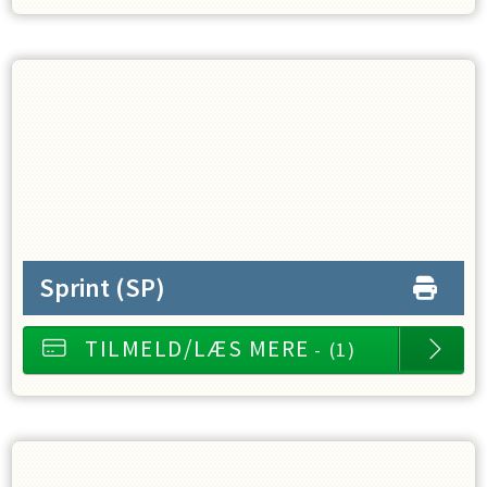
Sprint
(SP)
TILMELD/LÆS MERE
- (1)