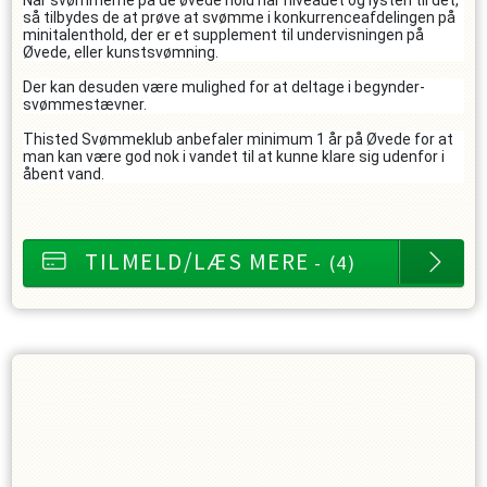
Når svømmerne på de øvede hold har niveauet og lysten til det,
så tilbydes de at prøve at svømme i konkurrenceafdelingen på
minitalenthold, der er et supplement til undervisningen på
Øvede, eller kunstsvømning.
Der kan desuden være mulighed for at deltage i begynder-
svømmestævner.
Thisted Svømmeklub anbefaler minimum 1 år på Øvede for at
man kan være god nok i vandet til at kunne klare sig udenfor i
åbent vand.
TILMELD/LÆS MERE
- (4)