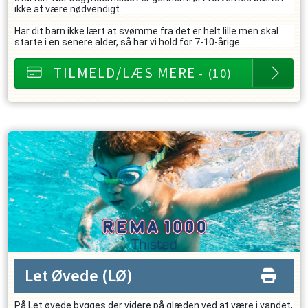
ikke at være nødvendigt.
Har dit barn ikke lært at svømme fra det er helt lille men skal
starte i en senere alder, så har vi hold for 7-10-årige.
TILMELD/LÆS MERE
- (10)
Let Øvede
(LØ)
På Let øvede bygges der videre på glæden ved at være i vandet,