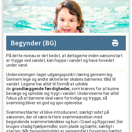
Begynder
(BG)
På dette niveau er det bedst, at deltagerne inden sæsonstart
er trygge ved vandet, kan hoppe i vandet og have hovedet
under vand.
Undervisningen tager udgangspunkt i læring gennem leg.
Gennem lege og andre aktiviteter skabes børnenes tillid til
vandet. Legene har altid til formål at udvikle
de
grundlæggende færdigheder
,
som kræves for at kunne
bevæge og opholde sig trygt i vandet. Underviserne har altid
fokus på at børnene skal være fortrolige og trygge, så
svømning bliver en god og sjov oplevelse.
Svømmestilarter vil blive introduceret, særligt sidst på
sæsonen, der vil være lettere svømmeøvelser med
begyndende svømmeteknikker og kun i Crawl og Rygcrawl. Der
bruges stadig hjælpemidler, som plade og bælte, særligt i
starten. Når begynderholdet er gennemført forventes bæltet