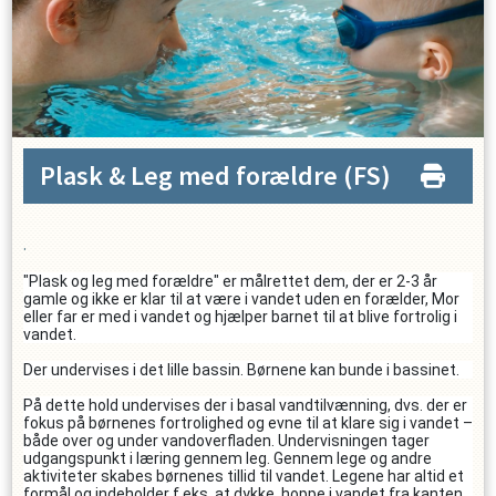
Plask & Leg med forældre
(FS)
.
"Plask og leg med forældre" er målrettet dem, der er 2-3 år
gamle og ikke er klar til at være i vandet uden en forælder, Mor
eller far er med i vandet og hjælper barnet til at blive fortrolig i
vandet.
Der undervises i det lille bassin. Børnene kan bunde i bassinet.
På dette hold undervises der i basal vandtilvænning, dvs. der er
fokus på børnenes fortrolighed og evne til at klare sig i vandet –
både over og under vandoverfladen. Undervisningen tager
udgangspunkt i læring gennem leg. Gennem lege og andre
aktiviteter skabes børnenes tillid til vandet. Legene har altid et
formål og indeholder f.eks. at dykke, hoppe i vandet fra kanten,