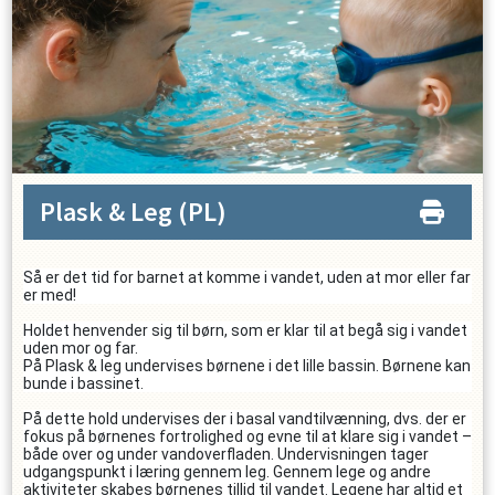
Plask & Leg
(PL)
Så er det tid for barnet at komme i vandet, uden at mor eller far
er med!
Holdet henvender sig til børn, som er klar til at begå sig i vandet
uden mor og far.
På Plask & leg undervises børnene i det lille bassin. Børnene kan
bunde i bassinet.
På dette hold undervises der i basal vandtilvænning, dvs. der er
fokus på børnenes fortrolighed og evne til at klare sig i vandet –
både over og under vandoverfladen. Undervisningen tager
udgangspunkt i læring gennem leg. Gennem lege og andre
aktiviteter skabes børnenes tillid til vandet. Legene har altid et