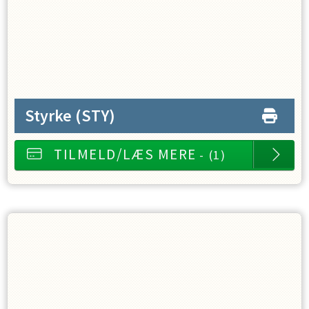
Styrke
(STY)
TILMELD/LÆS MERE
- (1)