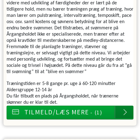
videre med udvikling af færdigheder der er lært på de
tidligere hold, men nu bærer træningen præg af træning, hvor
man lærer om pulstræning, intervaltræning, temposkift, pace
osv. osv. samt kostens og søvnens betydning for at blive en
endnu bedre svømmer. Det tilstræbes, at svømmere på
Årgangsholdet ikke er specialiserede, men træner efter at
opnå kravtider til mesterskaberne på medley-distancerne.
Fremmøde til de planlagte træninger, stævner og
træningslejre, er selvsagt vigtigt på dette niveau. Vi arbejder
med personlig udvikling, og fortsætter med at bringe det
sociale og trivsel i højsædet. På dette niveau går du fra at ”gå
til svømning” til at ”blive en svømmer”
Træningstiden er 5-8 gange pr. uge á 60-120 minutter
Aldersgruppe 12-14 år
Du får tilbudt en plads på Årgangsholdet, når trænerne
skønner du er klar til det.
TILMELD/LÆS MERE
- (1)