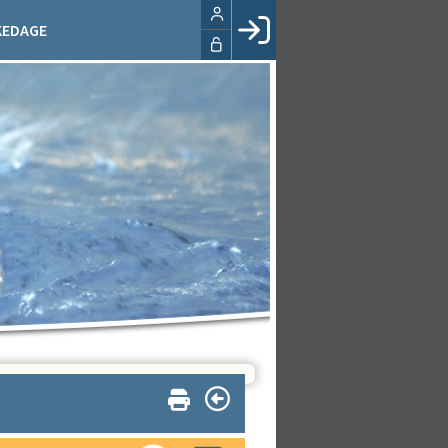
KEDAGE
Facebook login
Husk mig
Glemt password
Opret profil
LOG IND