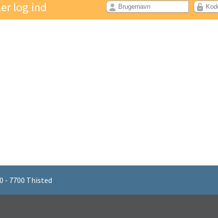
ler log ind
PROFIL
 - 7700 Thisted