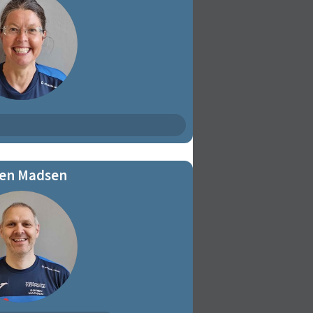
en Madsen
 - det varme bassin
e