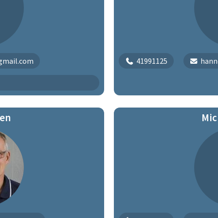
gmail.com
41991125
hann
sen
Mic