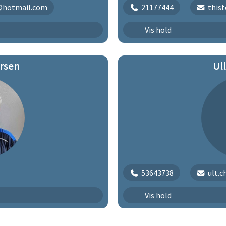
@hotmail.com
21177444
this
Begynder Sjørring
Vis hold
Let øvede Sjørring
rsen
Ul
Øvede
53643738
ult.
Begynder
Vis hold
Begynder | 211