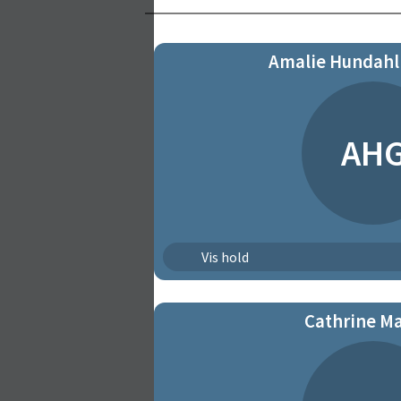
Amalie Hundahl
AH
Let Øvede | 311
Vis hold
Let Øvede | 312
Cathrine M
Let Øvede | 321