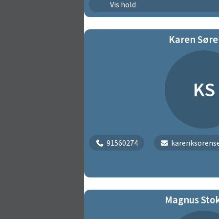
Sprint
Vis hold
Thisted Svømmeklubs Venner
Karen Sør
KS
91560274
karenksorens
Magnus Sto