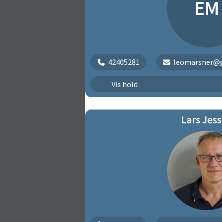
EM
42405281
leomarsner@
Mini-Talent
Vis hold
Lars Jes