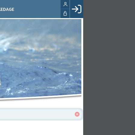
KEDAGE
Facebook login
Husk mig
Glemt password
Opret profil
LOG IND