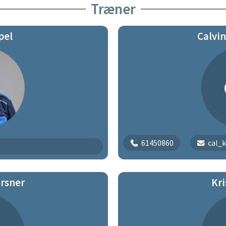
Træner
Begynder | 212
Begynder | 213
pel
Calvi
Begynder 7-10 år
61450860
cal_
rsner
Kri