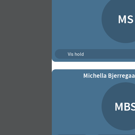
MS
Flyvefisk
Vis hold
Michella Bjerrega
MB