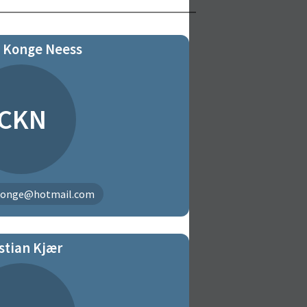
n Konge Neess
CKN
konge@hotmail.com
stian Kjær