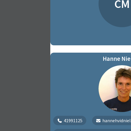
CM
Hanne Nie
41991125
hannehvidnie