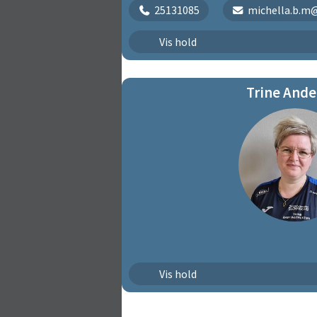
25131085
michella.b.m
Plask & Leg | 121
Vis hold
Plask & Leg | 122
Trine Ande
Plask & Leg | 123
Plask & leg med forældre
Vis hold
Plask & leg med forældre