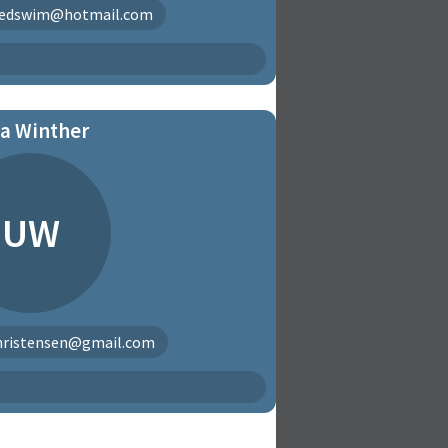
tedswim@hotmail.com
la Winther
UW
christensen@gmail.com