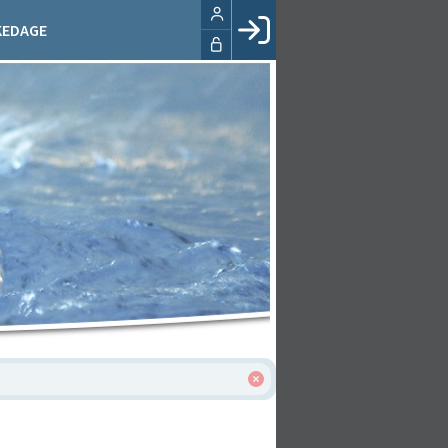
KEDAGE
Facebook login
Husk mig
Glemt password
Opret profil
LOG IND